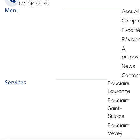
021 614 00 40
Menu
Accueil
Comptab
Fiscalit
Révisio
À
propos
News
Contac
Services
Fiduciaire
Lausanne
Fiduciaire
Saint-
Sulpice
Fiduciaire
Vevey