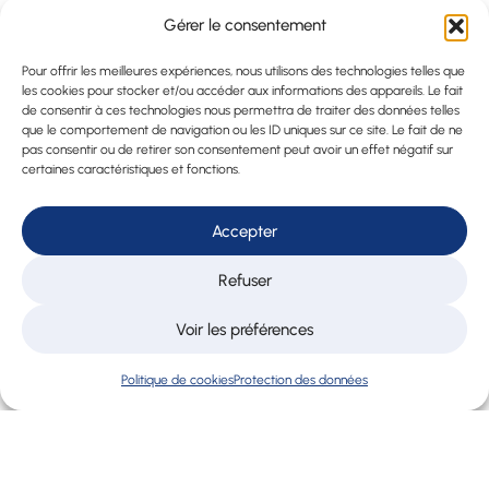
Fiduciaire
Gérer le consentement
Montreux
Expert
Pour offrir les meilleures expériences, nous utilisons des technologies telles que
les cookies pour stocker et/ou accéder aux informations des appareils. Le fait
Fiduciaire
de consentir à ces technologies nous permettra de traiter des données telles
en Suisse
que le comportement de navigation ou les ID uniques sur ce site. Le fait de ne
pas consentir ou de retirer son consentement peut avoir un effet négatif sur
Déclaration
certaines caractéristiques et fonctions.
d’impôt
Lausanne
Accepter
Service
payroll
Refuser
Lausanne
Voir les préférences
Externalisatio
RH PME
Politique de cookies
Protection des données
Acquisition
d’entreprise
Formation
Abacus