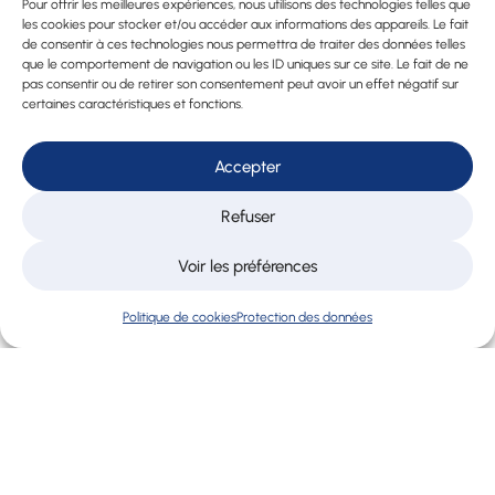
Expert
Pour offrir les meilleures expériences, nous utilisons des technologies telles que
les cookies pour stocker et/ou accéder aux informations des appareils. Le fait
Fiduciaire
de consentir à ces technologies nous permettra de traiter des données telles
en Suisse
que le comportement de navigation ou les ID uniques sur ce site. Le fait de ne
pas consentir ou de retirer son consentement peut avoir un effet négatif sur
Déclaration
certaines caractéristiques et fonctions.
d’impôt
Lausanne
Accepter
Service
payroll
Refuser
Lausanne
Voir les préférences
Externalisatio
RH PME
Politique de cookies
Protection des données
Acquisition
d’entreprise
Formation
Abacus
© 2026 Cofidex.