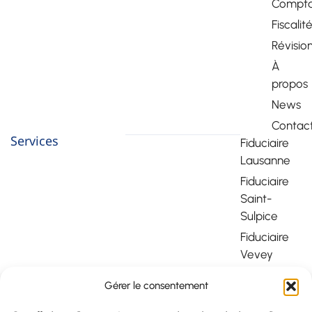
Comptab
Fiscalit
Révisio
À
propos
News
Contac
Services
Fiduciaire
Lausanne
Fiduciaire
Saint-
Sulpice
Fiduciaire
Vevey
Fiduciaire
Gérer le consentement
Montreux