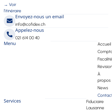
→ Voir
l’itinéraire
Envoyez-nous un email
info@cofidex.ch
Appelez-nous
021 614 00 40
Menu
Accueil
Comptab
Fiscalit
Révisio
À
propos
News
Contac
Services
Fiduciaire
Lausanne