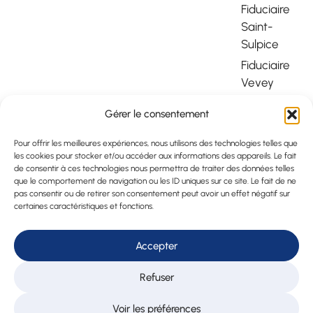
Fiduciaire
Saint-
Sulpice
Fiduciaire
Vevey
Fiduciaire
Gérer le consentement
Montreux
Expert
Pour offrir les meilleures expériences, nous utilisons des technologies telles que
les cookies pour stocker et/ou accéder aux informations des appareils. Le fait
Fiduciaire
de consentir à ces technologies nous permettra de traiter des données telles
en Suisse
que le comportement de navigation ou les ID uniques sur ce site. Le fait de ne
pas consentir ou de retirer son consentement peut avoir un effet négatif sur
Déclaration
certaines caractéristiques et fonctions.
d’impôt
Lausanne
Accepter
Service
payroll
Refuser
Lausanne
Voir les préférences
Externalisatio